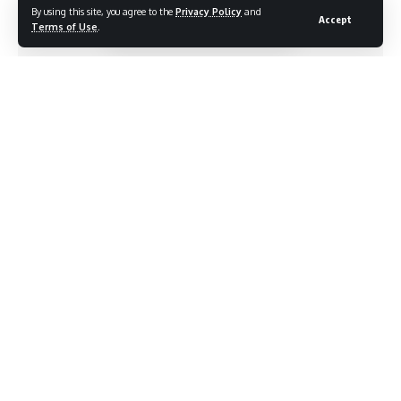
By using this site, you agree to the
Privacy Policy
and
Accept
Terms of Use
.
1 Min Read
cennews
Last updated: May 18, 2026 8:40 pm
कल्याण क्राईम ब्रँच पोलिसांची मोठी कारवाई