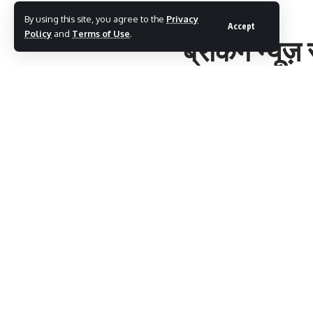
BLOG
By using this site, you agree to the
Privacy
Accept
Policy
and
Terms of Use
.
ब्रेकिंग न्यूज़
मंच से समाजव
cennews
Last updated: June 30, 2026 9:1
ब्रेकिंग न्यूज़ रामपुर
SHARE
सूबे के मुख्यमंत्री योगी आदित्यनाथ ने मंच से समाजवादी प
मुख्यमंत्री योगी जी ने कहा सैफई और रामपुर के परिवार
पहले बहन बेटियों को अपमानित किया जाता था और आज बहन ब
उत्तर प्रदेश दंगा मुक्ति है।