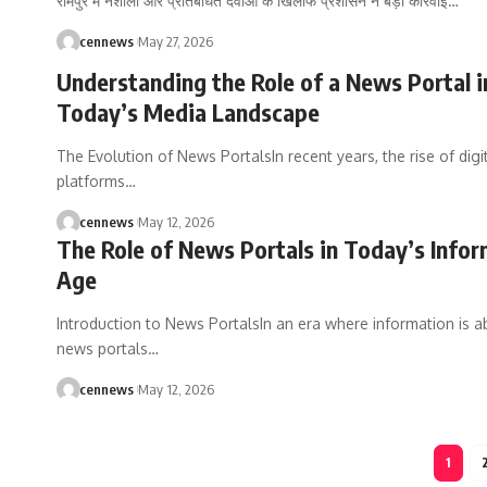
रामपुर में नशीली और प्रतिबंधित दवाओं के खिलाफ प्रशासन ने बड़ी कार्रवाई
…
cennews
May 27, 2026
Understanding the Role of a News Portal i
Today’s Media Landscape
The Evolution of News PortalsIn recent years, the rise of digi
platforms
…
cennews
May 12, 2026
The Role of News Portals in Today’s Info
Age
Introduction to News PortalsIn an era where information is a
news portals
…
cennews
May 12, 2026
1