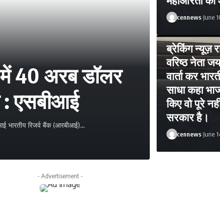
cennews
June 1
ब्रेकिंग न्यूज़ 
वरिष्ठ नेता जय
में 40 अरब डॉलर
वार्ता कर भार
साधा कहा भाजप
व : एसबीआई
किए वो पूरे न
सरकार है।
ई भारतीय रिजर्व बैंक (आरबीआई)
…
cennews
June 1
cennews
July 7, 
- Advertisement -