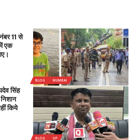
नंबर 11 से
ें एक
 गए।
BLOG
MUMBAI
यदेव सिंह
र निशान
हीं किये
BLOG
UP