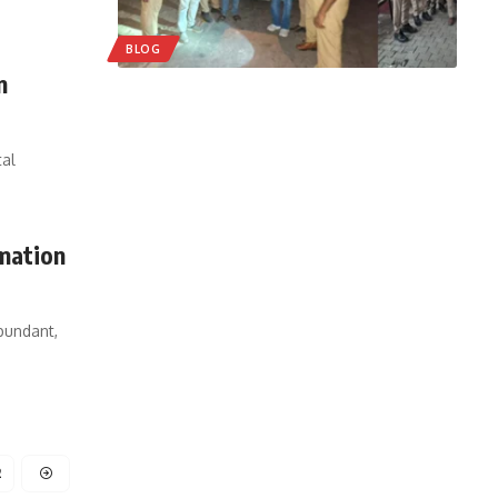
BLOG
n
tal
rmation
bundant,
2