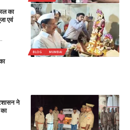
यकाल का
जा एवं
…
BLOG
MUMBAI
का
्रशासन ने
 का