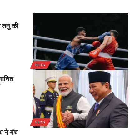
र तनु की
…
BLOG
्मानित
BLOG
थ ने मंच