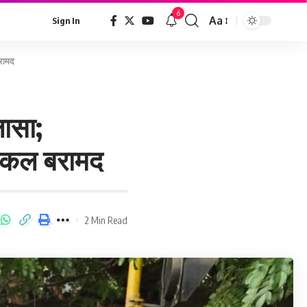
6
Aa
Sign In
बरामद
लासा;
मिकल बरामद
2 Min Read