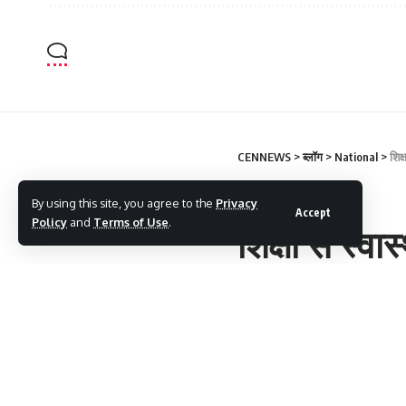
CENNEWS
>
ब्लॉग
>
National
>
शिक
NATIONAL
By using this site, you agree to the
Privacy
Accept
Policy
and
Terms of Use
.
शिक्षा से स्
विकास की म
cennews
Last updated: June 13, 2026 8: