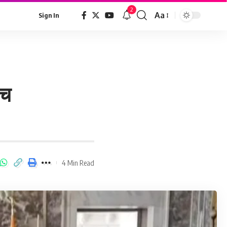
2
Aa
Sign In
ीच
4 Min Read