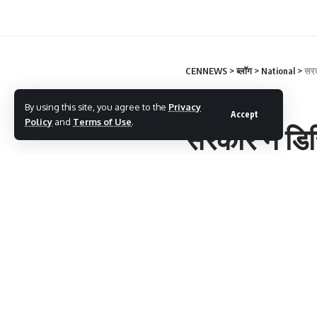
CENNEWS
>
ब्लॉग
>
National
>
सरक
NATIONAL
By using this site, you agree to the
Privacy
Accept
Policy
and
Terms of Use
.
सरकार ने डि
ग्रामीण क्षेत्र
cennews
Last updated: May 24, 2026 2:1