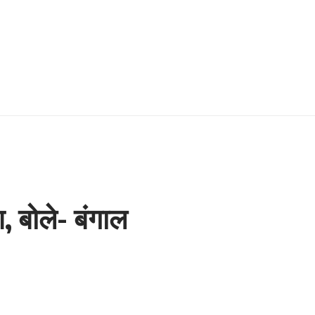
, बोले- बंगाल
6 Min Read