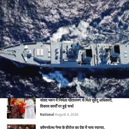
136k
Subscribers
4.4k
Followers
Subscribe
Follow
- Advertisement -
Latest News
एथेनॉल के समर्थन में किसान संगठन, शिवराज ने कहा-
किसानों के हित सर्वोपरि
National
August 4, 2026
संसद भवन में निर्मला सीतारमण से मिले सुवेंदु अधिकारी,
विकास कार्यों पर हुई चर्चा
National
August 4, 2026
कॉमनवेल्थ गेम्स के हीरोज का देश में भव्य स्वागत,