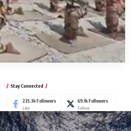
Stay Connected
235.3k
Followers
69.1k
Followers
Like
Follow
11.6k
Followers
56.4k
Followers
Pin
Follow