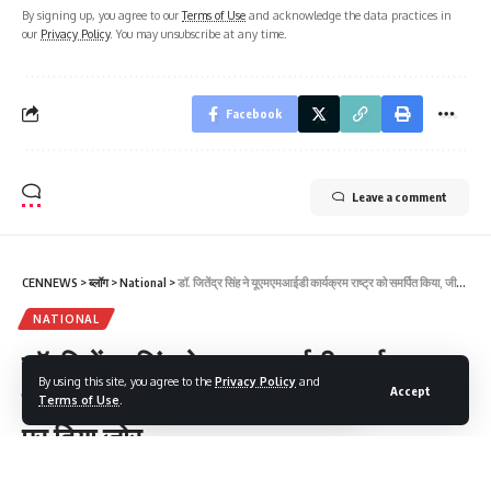
By signing up, you agree to our
Terms of Use
and acknowledge the data practices in
our
Privacy Policy
. You may unsubscribe at any time.
Facebook
Leave a comment
CENNEWS
>
ब्लॉग
>
National
>
डॉ. जितेंद्र सिंह ने यूएमएमआईडी कार्यक्रम राष्ट्र को समर्पित किया, जीनोमिक चिकित्सा पर दिया जोर
NATIONAL
डॉ. जितेंद्र सिंह ने यूएमएमआईडी कार्यक्रम
By using this site, you agree to the
Privacy Policy
and
राष्ट्र को समर्पित किया, जीनोमिक चिकित्सा
Accept
Terms of Use
.
पर दिया जोर