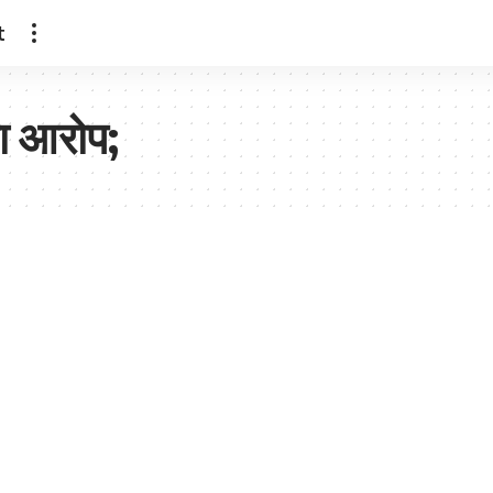
t
ा आरोप;