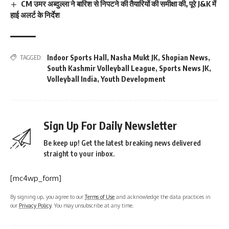
CM उमर अब्दुल्ला ने बारिश से निपटने की तैयारियों की समीक्षा की, पूरे J&K में
हाई अलर्ट के निर्देश
Indoor Sports Hall
,
Nasha Mukt JK
,
Shopian News
,
TAGGED:
South Kashmir Volleyball League
,
Sports News JK
,
Volleyball India
,
Youth Development
Sign Up For Daily Newsletter
Be keep up! Get the latest breaking news delivered
straight to your inbox.
[mc4wp_form]
By signing up, you agree to our
Terms of Use
and acknowledge the data practices in
our
Privacy Policy
. You may unsubscribe at any time.