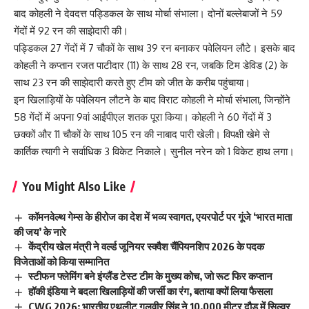
बाद कोहली ने देवदत्त पड्डिकल के साथ मोर्चा संभाला। दोनों बल्लेबाजों ने 59
गेंदों में 92 रन की साझेदारी की।
पड्डिकल 27 गेंदों में 7 चौकों के साथ 39 रन बनाकर पवेलियन लौटे। इसके बाद
कोहली ने कप्तान रजत पाटीदार (11) के साथ 28 रन, जबकि टिम डेविड (2) के
साथ 23 रन की साझेदारी करते हुए टीम को जीत के करीब पहुंचाया।
इन खिलाड़ियों के पवेलियन लौटने के बाद विराट कोहली ने मोर्चा संभाला, जिन्होंने
58 गेंदों में अपना 9वां आईपीएल शतक पूरा किया। कोहली ने 60 गेंदों में 3
छक्कों और 11 चौकों के साथ 105 रन की नाबाद पारी खेली। विपक्षी खेमे से
कार्तिक त्यागी ने सर्वाधिक 3 विकेट निकाले। सुनील नरेन को 1 विकेट हाथ लगा।
You Might Also Like
कॉमनवेल्थ गेम्स के हीरोज का देश में भव्य स्वागत, एयरपोर्ट पर गूंजे ‘भारत माता
की जय’ के नारे
केंद्रीय खेल मंत्री ने वर्ल्ड जूनियर स्क्वैश चैंपियनशिप 2026 के पदक
विजेताओं को किया सम्मानित
स्टीफन फ्लेमिंग बने इंग्लैंड टेस्ट टीम के मुख्य कोच, जो रूट फिर कप्तान
हॉकी इंडिया ने बदला खिलाड़ियों की जर्सी का रंग, बताया क्यों लिया फैसला
CWG 2026: भारतीय एथलीट गुलवीर सिंह ने 10,000 मीटर दौड़ में सिल्वर