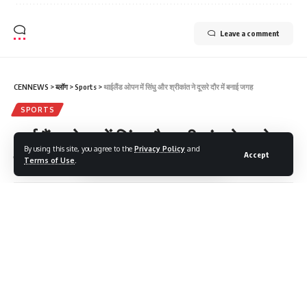
Leave a comment
CENNEWS
>
ब्लॉग
>
Sports
>
थाईलैंड ओपन में सिंधु और श्रीकांत ने दूसरे दौर में बनाई जगह
SPORTS
थाईलैंड ओपन में सिंधु और श्रीकांत ने दूसरे
By using this site, you agree to the
Privacy Policy
and
दौर में बनाई जगह
Accept
Terms of Use
.
3 Min Read
cennews
Last updated: May 14, 2026 10:03 pm