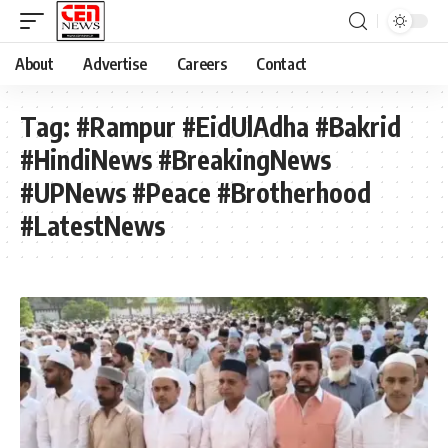
About
Advertise
Careers
Contact
Tag:
#Rampur #EidUlAdha #Bakrid
#HindiNews #BreakingNews
#UPNews #Peace #Brotherhood
#LatestNews