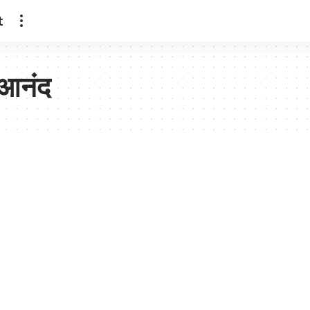
t
 आनंद